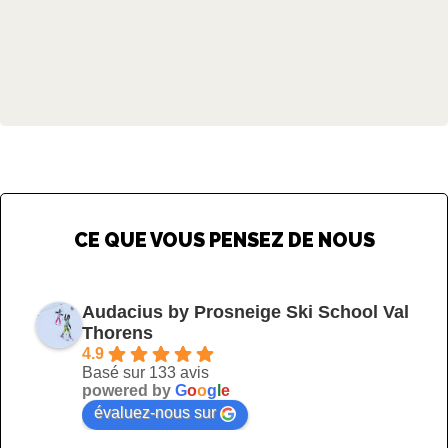
CE QUE VOUS PENSEZ DE NOUS
Audacius by Prosneige Ski School Val
Thorens
4.9
Basé sur 133 avis
powered by
G
o
o
g
l
e
évaluez-nous sur