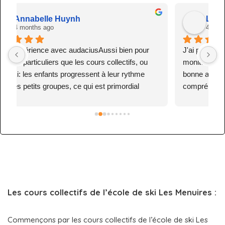
Linna Guo
4 months ago
J'ai pris mon cours de snowboard avec Luca, le 
J
moniteur italien.Il parle bien anglais (avec une 
e
bonne articulation) et a une excellente 
m
compréhension du snowboard. Il est 
l
 
manifestement très expérimenté, patient et 
p
encourageant. Après ses deux heures de cours, 
p
j'arrive à faire des figures sur la pointe des pieds et 
m
à alterner pointes et talons. Je le recommande 
sans hésiter.
Les cours collectifs de l’école de ski Les Menuires :
Commençons par les cours collectifs de l’école de ski Les