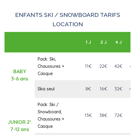
ENFANTS SKI / SNOWBOARD TARIFS
LOCATION
1 J
2 J
4 J
6 
Pack: Ski,
11€
22€
42€
61
Chaussures +
BABY
Casque
3-6 ans
8€
16€
32€
46
Skis seul
Pack: Ski /
10
Snowboard,
13€
38€
72€
€
Chaussures +
JUNIOR 2*
Casque
7-12 ans