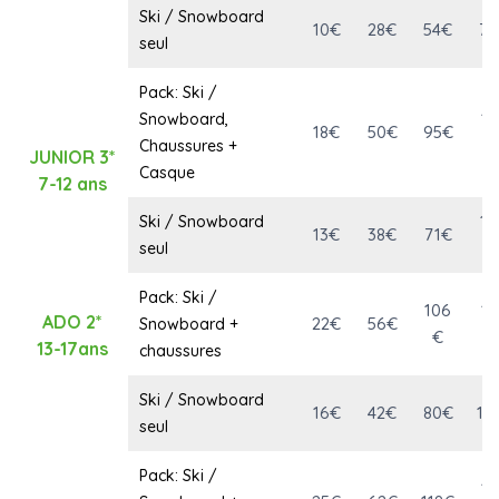
Ski / Snowboard
10€
28€
54€
77
seul
Pack: Ski /
13
Snowboard,
18€
50€
95€
€
Chaussures +
JUNIOR 3*
Casque
7-12 ans
10
Ski / Snowboard
13€
38€
71€
€
seul
Pack: Ski /
106
15
ADO 2*
22€
56€
Snowboard +
€
€
13-17ans
chaussures
Ski / Snowboard
16€
42€
80€
11
seul
Pack: Ski /
17