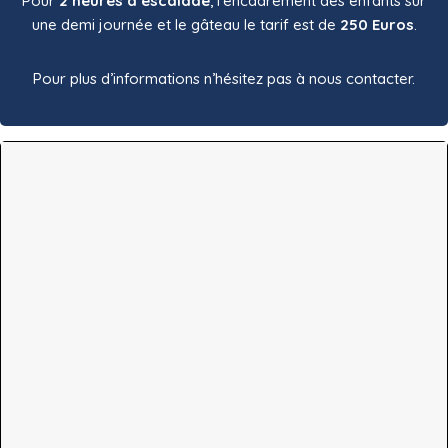
Pour
2 heures d’escalade
, l’encadrement des enfants sur
une demi journée et le gâteau le tarif est de
250 Euros
.
Pour plus d’informations n’hésitez pas à nous contacter.