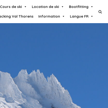
Cours de ski
Location de ski
Bootfitting
acking Val Thorens
Information
Langue FR