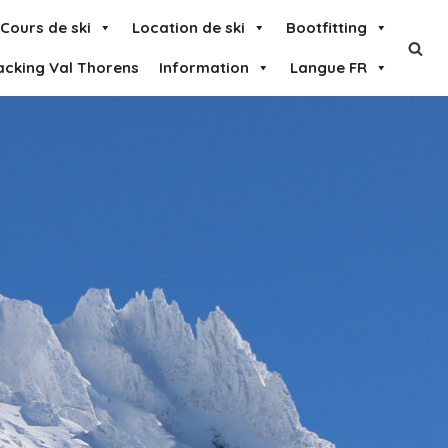
Cours de ski
Location de ski
Bootfitting
acking Val Thorens
Information
Langue FR