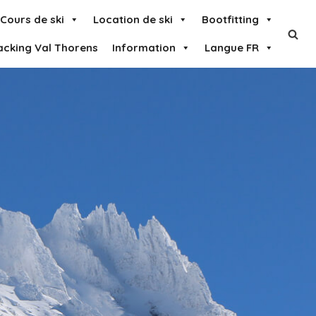
Cours de ski
Location de ski
Bootfitting
acking Val Thorens
Information
Langue FR