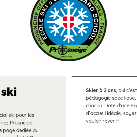
 ski
Skier à 2 ans
, oui c’e
pédagogie spécifique, 
chacun. Doté d’une exp
d’accueil idéale, soye
al ski pour les
vouloir revenir!
chez Prosneige.
e page dédiée au