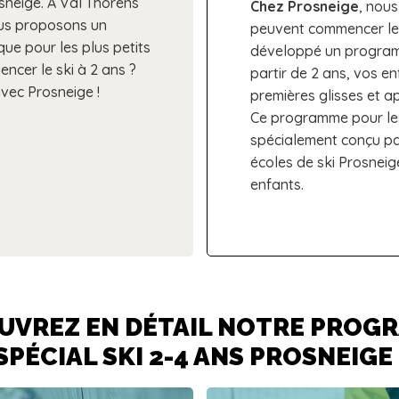
sneige. À Val Thorens
Chez Prosneige
, nou
ous proposons un
peuvent commencer le 
ue pour les plus petits
développé un programm
ncer le ski à 2 ans ?
partir de 2 ans, vos en
avec Prosneige !
premières glisses et ap
Ce programme pour les
spécialement conçu par
écoles de ski Prosnei
enfants.
UVREZ EN DÉTAIL NOTRE PROG
SPÉCIAL SKI 2-4 ANS PROSNEIGE 