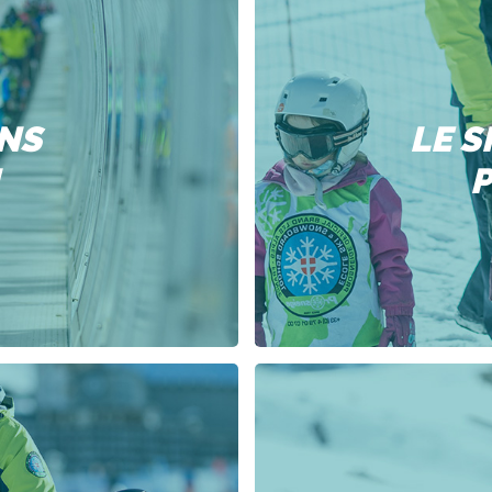
ANS
LE S
P