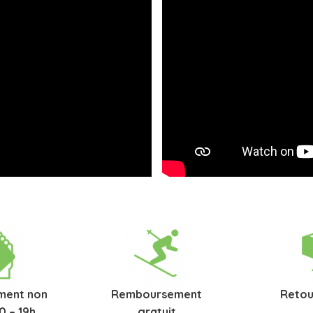
ment non
Remboursement
Retou
0 – 19h
gratuit