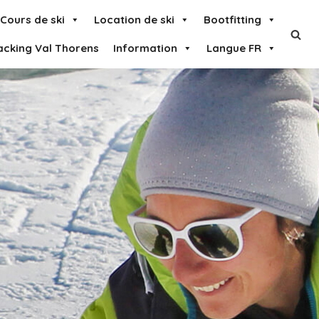
Cours de ski
Location de ski
Bootfitting
acking Val Thorens
Information
Langue FR